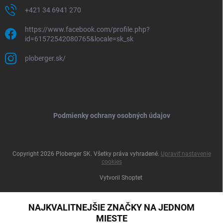
+421 34 6941 270
https://www.facebook.com/profile.php?
id=61572542080765&locale=sk_sk
ploberger.sk/
Podmienky ochrany osobných údajov
Copyright 2026
Ploberger SK
. Všetky práva vyhradené.
Upraviť nastavenie
cookies
Vytvoril Shoptet
NAJKVALITNEJŠIE ZNAČKY NA JEDNOM
MIESTE