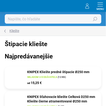
Prejsť
na
obsah
Hľadať
Kliešte
Štipacie kliešte
Najpredávanejšie
KNIPEX Kliešte predné štipacie Ø250 mm
SKLADOM U DODÁVATEĽA
(
12 KS
)
15,25 €
od
KNIPEX Sťahovacie kliešte Celková D250 mm
Kliešte čierne atramentované Ø250 mm