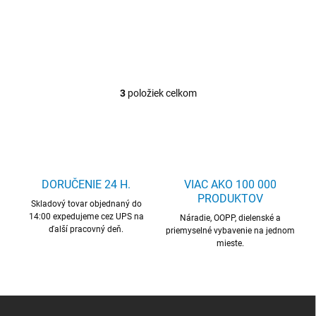
Kliešte štipacie KNIPEX
3
položiek celkom
O
v
l
á
d
a
c
DORUČENIE 24 H.
VIAC AKO 100 000
i
PRODUKTOV
Skladový tovar objednaný do
e
14:00 expedujeme cez UPS na
p
Náradie, OOPP, dielenské a
ďalší pracovný deň.
r
priemyselné vybavenie na jednom
mieste.
v
k
y
v
ý
Z
p