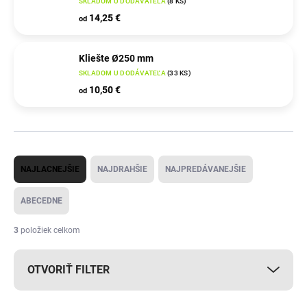
SKLADOM U DODÁVATEĽA
(
8 KS
)
14,25 €
od
Kliešte Ø250 mm
SKLADOM U DODÁVATEĽA
(
33 KS
)
10,50 €
od
R
NAJLACNEJŠIE
NAJDRAHŠIE
NAJPREDÁVANEJŠIE
a
d
ABECEDNE
e
3
položiek celkom
n
i
OTVORIŤ FILTER
e