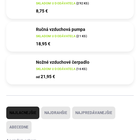
SKLADOM U DODÁVATEĽA
(
292 KS
)
8,75 €
Ručná vzduchová pumpa
SKLADOM U DODÁVATEĽA
(
21 KS
)
18,95 €
Nožné vzduchové čerpadlo
SKLADOM U DODÁVATEĽA
(
16 KS
)
21,95 €
od
R
NAJLACNEJŠIE
NAJDRAHŠIE
NAJPREDÁVANEJŠIE
a
d
ABECEDNE
e