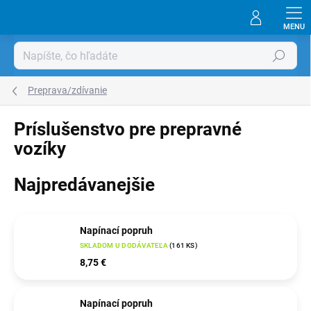
Prejsť
na
obsah
Hľadať
Preprava/zdívanie
Príslušenstvo pre prepravné
vozíky
Najpredávanejšie
Napínací popruh
SKLADOM U DODÁVATEĽA
(
161 KS
)
8,75 €
Napínací popruh