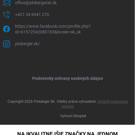
office
@
plobergersk.sk
+421 34 6941 270
https://www.facebook.com/profile.php?
id=61572542080765&locale=sk_sk
ploberger.sk/
Podmienky ochrany osobných údajov
Copyright 2026
Ploberger SK
. Všetky práva vyhradené.
Upraviť nastavenie
cookies
Vytvoril Shoptet
NAJKVALITNEJŠIE ZNAČKY NA JEDNOM