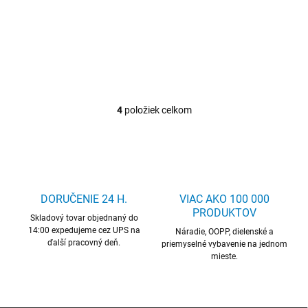
Ručné vzduchové čerpadlá
Nožné vzduchové čerpadlá
4
položiek celkom
O
v
l
á
d
a
c
DORUČENIE 24 H.
VIAC AKO 100 000
i
PRODUKTOV
Skladový tovar objednaný do
e
14:00 expedujeme cez UPS na
p
Náradie, OOPP, dielenské a
ďalší pracovný deň.
r
priemyselné vybavenie na jednom
mieste.
v
k
y
v