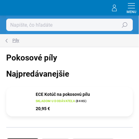
Prejsť
na
obsah
Hľadať
Píly
Pokosové píly
Najpredávanejšie
ECE Kotúč na pokosovú pílu
SKLADOM U DODÁVATEĽA
(
84 KS
)
20,95 €
R