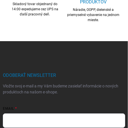
PRODUKTOV
Skladový tovar objednaný do
e
14:00 expedujeme cez UPS na
p
Náradie, OOPP, dielenské a
ďalší pracovný deň.
r
priemyselné vybavenie na jednom
mieste.
v
k
y
v
ý
Z
p
á
i
p
s
ä
u
t
i
ODOBERAŤ NEWSLETTER
e
Vložte svoj e-mail a my Vám budeme zasielať informácie o nových
produktoch na našom e-shope.
EMAIL