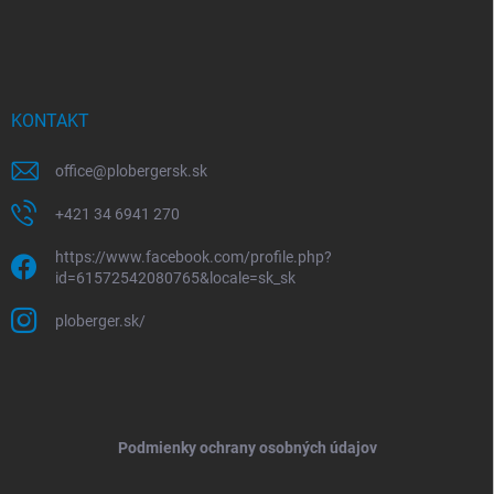
KONTAKT
office
@
plobergersk.sk
+421 34 6941 270
https://www.facebook.com/profile.php?
id=61572542080765&locale=sk_sk
ploberger.sk/
Podmienky ochrany osobných údajov