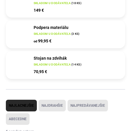
SKLADOM U DODÁVATEĽA
(
18 KS
)
149 €
Podpera materiálu
SKLADOM U DODÁVATEĽA
(
3 KS
)
99,95 €
od
Stojan na zdvihák
SKLADOM U DODÁVATEĽA
(
14 KS
)
70,95 €
R
NAJLACNEJŠIE
NAJDRAHŠIE
NAJPREDÁVANEJŠIE
a
d
ABECEDNE
e