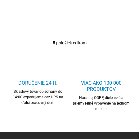
Hrazdy
5
položiek celkom
O
v
l
á
d
a
c
DORUČENIE 24 H.
VIAC AKO 100 000
i
PRODUKTOV
Skladový tovar objednaný do
e
14:00 expedujeme cez UPS na
p
Náradie, OOPP, dielenské a
ďalší pracovný deň.
r
priemyselné vybavenie na jednom
mieste.
v
k
y
v
ý
Z