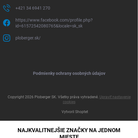
+421 34 6941 270
https://www.facebook.com/profile.php?
id=61572542080765&locale=sk_sk
ploberger.sk/
Podmienky ochrany osobných údajov
Copyright 2026
Ploberger SK
. Všetky práva vyhradené.
Upraviť nastavenie
cookies
Vytvoril Shoptet
NAJKVALITNEJŠIE ZNAČKY NA JEDNOM
MIESTE