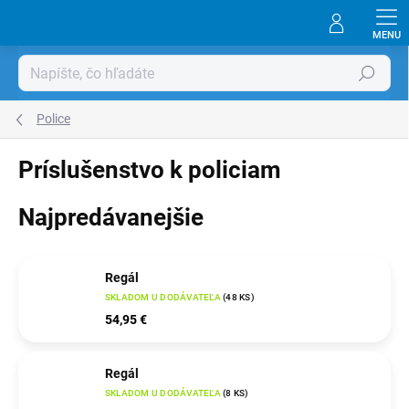
Prejsť
na
obsah
Hľadať
Police
Príslušenstvo k policiam
Najpredávanejšie
Regál
SKLADOM U DODÁVATEĽA
(
48 KS
)
54,95 €
Regál
SKLADOM U DODÁVATEĽA
(
8 KS
)