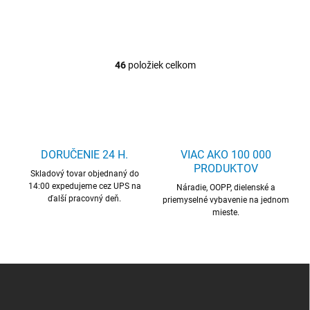
46
položiek celkom
O
v
l
á
d
a
c
DORUČENIE 24 H.
VIAC AKO 100 000
i
PRODUKTOV
Skladový tovar objednaný do
e
14:00 expedujeme cez UPS na
p
Náradie, OOPP, dielenské a
ďalší pracovný deň.
r
priemyselné vybavenie na jednom
mieste.
v
k
y
v
ý
Z
p
á
i
p
s