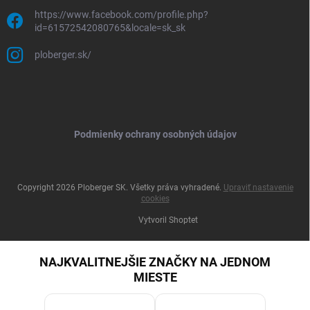
https://www.facebook.com/profile.php?
id=61572542080765&locale=sk_sk
ploberger.sk/
Podmienky ochrany osobných údajov
Copyright 2026
Ploberger SK
. Všetky práva vyhradené.
Upraviť nastavenie
cookies
Vytvoril Shoptet
NAJKVALITNEJŠIE ZNAČKY NA JEDNOM
MIESTE