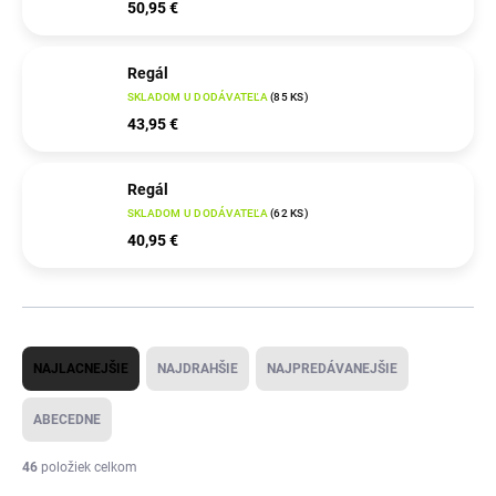
50,95 €
Regál
SKLADOM U DODÁVATEĽA
(
85 KS
)
43,95 €
Regál
SKLADOM U DODÁVATEĽA
(
62 KS
)
40,95 €
R
NAJLACNEJŠIE
NAJDRAHŠIE
NAJPREDÁVANEJŠIE
a
d
ABECEDNE
e
46
položiek celkom
n