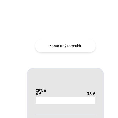
Máte otázku?
Obráťte sa na nás.
Kontaktný formulár
CENA
4
€
33
€