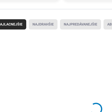
AJLACNEJŠIE
NAJDRAHŠIE
NAJPREDÁVANEJŠIE
AB
4000872488
4000872487
SKLADOM U
SKLADOM U
DODÁVATEĽA
DODÁVATEĽA
(
60 KS
)
(
3 KS
)
Čistiaca páska
Označovacia
páska
4,40 €
/ ks
32,95 €