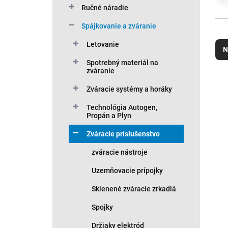
Ručné náradie
Spájkovanie a zváranie
R
a
Letovanie
N
d
Spotrebný materiál na
e
zváranie
n
V
i
Zváracie systémy a horáky
ý
e
p
Technológia Autogen,
p
i
Propán a Plyn
r
s
o
Zváracie príslušenstvo
p
d
r
zváracie nástroje
u
o
k
d
Uzemňovacie prípojky
t
u
Sklenené zváracie zrkadlá
o
k
v
t
Spojky
o
v
Držiaky elektród