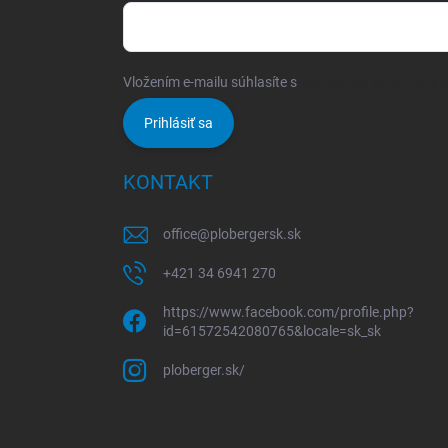
Vložením e-mailu súhlasíte s
podmienkami ochrany 
Prihlásiť sa
KONTAKT
office
@
plobergersk.sk
+421 34 6941 270
https://www.facebook.com/profile.php?
id=61572542080765&locale=sk_sk
ploberger.sk/