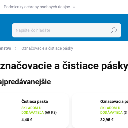
Podmienky ochrany osobných údajov
Hľadať
enstvo
Označovacie a čistiace pásky
značovacie a čistiace pásk
ajpredávanejšie
Čistiaca páska
Označovacia p
SKLADOM U
SKLADOM U
DODÁVATEĽA
(
60 KS
)
DODÁVATEĽA
(
3
4,40 €
32,95 €