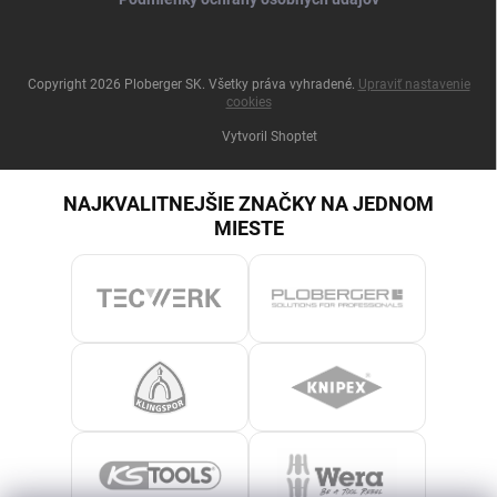
Copyright 2026
Ploberger SK
. Všetky práva vyhradené.
Upraviť nastavenie
cookies
Vytvoril Shoptet
NAJKVALITNEJŠIE ZNAČKY NA JEDNOM
MIESTE