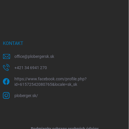
KONTAKT
office
@
plobergersk.sk
+421 34 6941 270
https://www.facebook.com/profile.php?
id=61572542080765&locale=sk_sk
ploberger.sk/
Podmienky ochrany osobných údajov