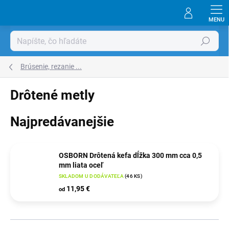
Prejsť
na
obsah
Hľadať
Brúsenie, rezanie ...
Drôtené metly
Najpredávanejšie
OSBORN Drôtená kefa dĺžka 300 mm cca 0,5
mm liata oceľ
SKLADOM U DODÁVATEĽA
(
46 KS
)
11,95 €
od