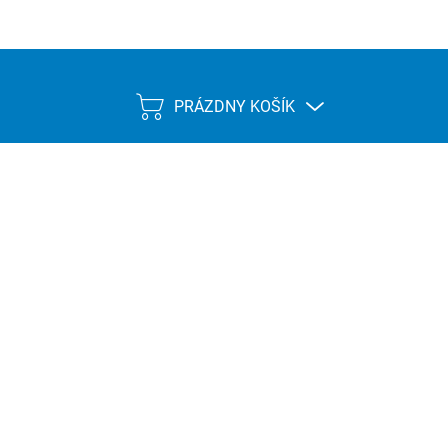
PRÁZDNY KOŠÍK
NÁKUPNÝ
KOŠÍK