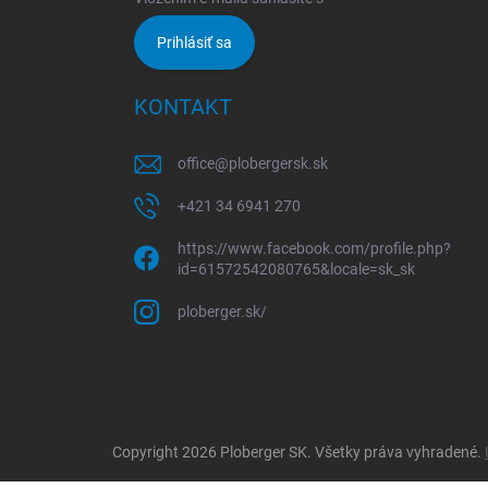
Prihlásiť sa
KONTAKT
office
@
plobergersk.sk
+421 34 6941 270
https://www.facebook.com/profile.php?
id=61572542080765&locale=sk_sk
ploberger.sk/
Copyright 2026
Ploberger SK
. Všetky práva vyhradené.