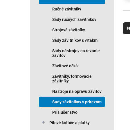
Ručné závitníky
R
Sady ručných závitníkov
a
N
Strojové závitníky
d
e
Sady závitníkov s vrtákmi
n
V
i
Sady nástrojov na rezanie
ý
závitov
e
p
p
i
Závitové očká
r
s
o
Závitníky/formovacie
p
závitníky
d
r
u
o
Nástroje na opravu závitov
k
d
t
Sady závitníkov s prírezom
u
o
k
Príslušenstvo
v
t
o
Pílové kotúče a plátky
v