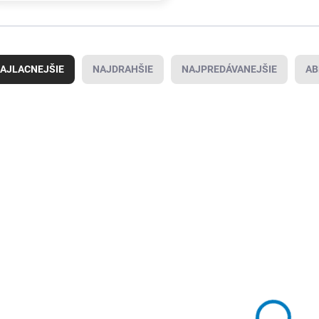
AJLACNEJŠIE
NAJDRAHŠIE
NAJPREDÁVANEJŠIE
AB
8000421314
SKLADOM U
DODÁVATEĽA
(
86 KS
)
RUKO Sada
závitníkov
139 €