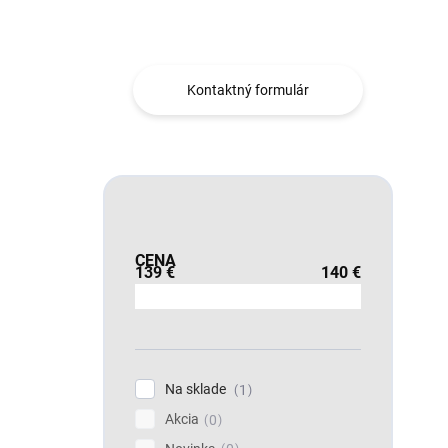
Obráťte sa na nás.
Kontaktný formulár
CENA
139
€
140
€
Na sklade
1
Akcia
0