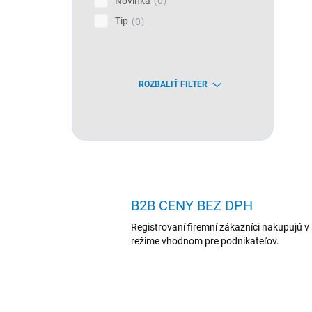
Novinka
0
Tip
0
ROZBALIŤ FILTER
B2B CENY BEZ DPH
Registrovaní firemní zákazníci nakupujú v
režime vhodnom pre podnikateľov.