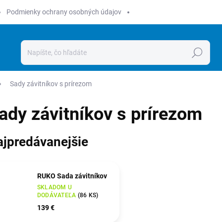
Podmienky ochrany osobných údajov
Hľadať
Sady závitníkov s prírezom
ady závitníkov s prírezom
ajpredávanejšie
RUKO Sada závitníkov
SKLADOM U
DODÁVATEĽA
(
86 KS
)
139 €