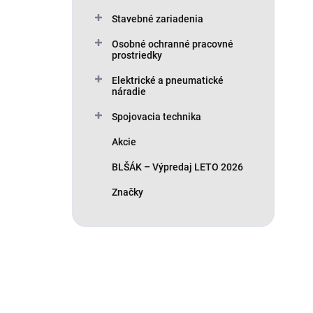
Stavebné zariadenia
Osobné ochranné pracovné
prostriedky
Elektrické a pneumatické
náradie
Spojovacia technika
Akcie
BLŠÁK – Výpredaj LETO 2026
Značky
Máte otázku?
Obráťte sa na nás.