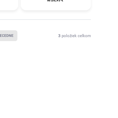
od
3
položiek celkom
ECEDNE
4000840283
SKLADOM U
DODÁVATEĽA
(
40 KS
)
ERD TOOLS