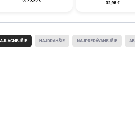
od
32,95 €
AJLACNEJŠIE
NAJDRAHŠIE
NAJPREDÁVANEJŠIE
AB
2000840255
4000840265
SKLADOM U
SKLADOM U
DODÁVATEĽA
DODÁVATEĽA
(
372 KS
)
(
10 KS
)
TECWERK
PFERD TOOLS
PF