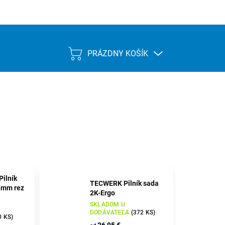
PRÁZDNY KOŠÍK
NÁKUPNÝ
KOŠÍK
ilník
TECWERK Pilník sada
 mm rez
2K-Ergo
SKLADOM U
DODÁVATEĽA
(
372 KS
)
0 KS
)
26,95 €