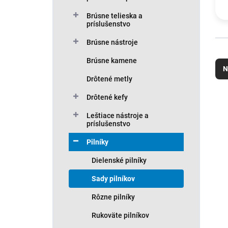
Brúsne telieska a
príslušenstvo
Brúsne nástroje
R
Brúsne kamene
a
N
d
Drôtené metly
e
n
Drôtené kefy
V
i
ý
Leštiace nástroje a
e
p
príslušenstvo
p
i
r
Pilníky
s
o
p
Dielenské pilníky
d
r
u
o
Sady pilníkov
k
d
Rôzne pilníky
t
u
o
k
Rukoväte pilníkov
v
t