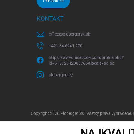
Prihlásiť sa
KONTAKT
office
@
plobergersk.sk
+421 34 6941 270
https://www.facebook.com/profile.php?
id=61572542080765&locale=sk_sk
ploberger.sk/
Copyright 2026
Ploberger SK
. Všetky práva vyhradené.
NAJKVALI