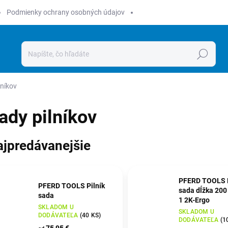
Podmienky ochrany osobných údajov
Hľadať
lníkov
ady pilníkov
ajpredávanejšie
PFERD TOOLS P
PFERD TOOLS Pilník
sada dĺžka 200
sada
1 2K-Ergo
SKLADOM U
SKLADOM U
DODÁVATEĽA
(
40 KS
)
DODÁVATEĽA
(
1
75,95 €