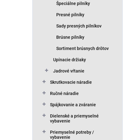
o
Špeciálne pilníky
v
Presné pilníky
Sady presných pilníkov
Brúsne pilníky
Sortiment brúsnych drôtov
Upínacie držiaky
Jadrové vŕtanie
Skrutkovacie náradie
Ručné náradie
Spájkovanie a zváranie
Dielenské a priemyselné
vybavenie
Priemyselné potreby /
vybavenie