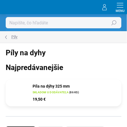
Prejsť
na
obsah
Hľadať
Píly
Píly na dyhy
Najpredávanejšie
Píla na dýhy 325 mm
SKLADOM U DODÁVATEĽA
(
86 KS
)
19,50 €
R