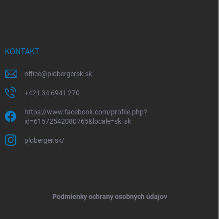
KONTAKT
office
@
plobergersk.sk
+421 34 6941 270
https://www.facebook.com/profile.php?
id=61572542080765&locale=sk_sk
ploberger.sk/
Podmienky ochrany osobných údajov