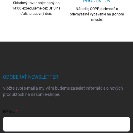
PRODUKTOV
Skladový tovar objednaný do
e
14:00 expedujeme cez UPS na
p
Náradie, OOPP, dielenské a
ďalší pracovný deň.
r
priemyselné vybavenie na jednom
mieste.
v
k
y
v
ý
Z
p
á
i
p
s
ä
u
t
i
ODOBERAŤ NEWSLETTER
e
Vložte svoj e-mail a my Vám budeme zasielať informácie o nových
produktoch na našom e-shope.
EMAIL