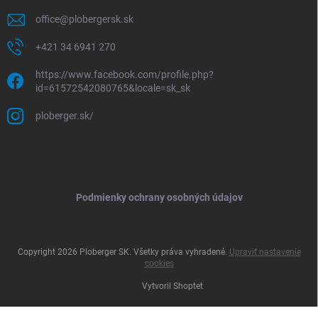
office
@
plobergersk.sk
+421 34 6941 270
https://www.facebook.com/profile.php?
id=61572542080765&locale=sk_sk
ploberger.sk/
Podmienky ochrany osobných údajov
Copyright 2026
Ploberger SK
. Všetky práva vyhradené.
Upraviť nastavenie
cookies
Vytvoril Shoptet