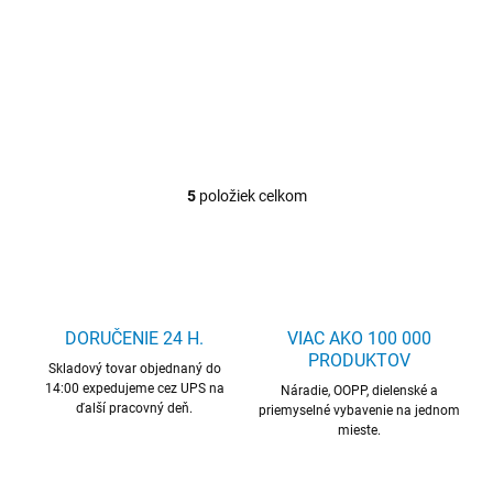
Zariadenie na kruhové rezanie
plazmou
5
položiek celkom
O
v
l
á
d
a
c
DORUČENIE 24 H.
VIAC AKO 100 000
i
PRODUKTOV
Skladový tovar objednaný do
e
14:00 expedujeme cez UPS na
p
Náradie, OOPP, dielenské a
ďalší pracovný deň.
r
priemyselné vybavenie na jednom
mieste.
v
k
y