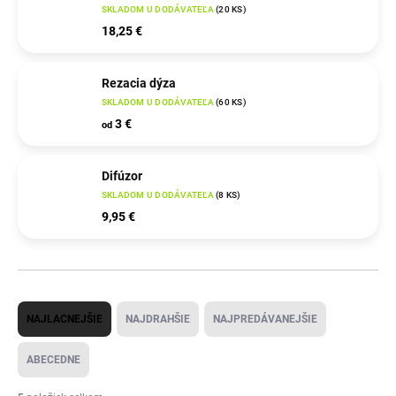
SKLADOM U DODÁVATEĽA
(
20 KS
)
18,25 €
Rezacia dýza
SKLADOM U DODÁVATEĽA
(
60 KS
)
3 €
od
Difúzor
SKLADOM U DODÁVATEĽA
(
8 KS
)
9,95 €
R
NAJLACNEJŠIE
NAJDRAHŠIE
NAJPREDÁVANEJŠIE
a
d
ABECEDNE
e