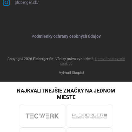
ploberger.sk/
Podmienky ochrany osobných údajov
Copyright 2026
Ploberger SK
. Všetky práva vyhradené.
Upraviť nastavenie
cookies
Vytvoril Shoptet
NAJKVALITNEJŠIE ZNAČKY NA JEDNOM
MIESTE