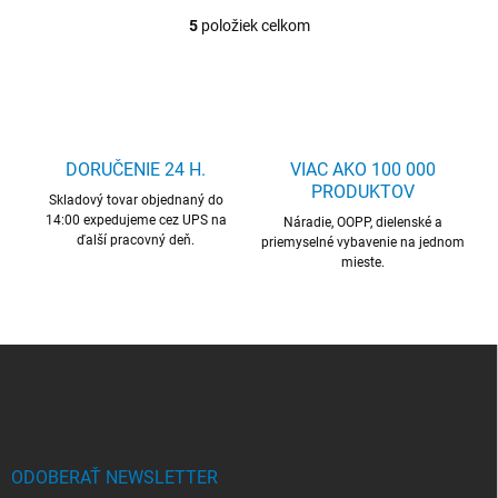
5
položiek celkom
O
v
l
á
d
a
c
DORUČENIE 24 H.
VIAC AKO 100 000
i
PRODUKTOV
Skladový tovar objednaný do
e
14:00 expedujeme cez UPS na
p
Náradie, OOPP, dielenské a
ďalší pracovný deň.
r
priemyselné vybavenie na jednom
mieste.
v
k
y
v
ý
Z
p
á
i
p
s
ä
u
t
i
ODOBERAŤ NEWSLETTER