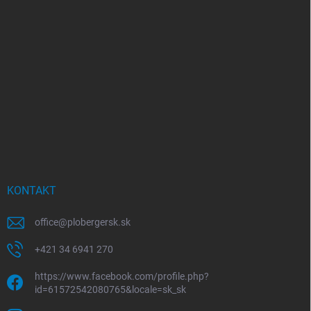
KONTAKT
office
@
plobergersk.sk
+421 34 6941 270
https://www.facebook.com/profile.php?
id=61572542080765&locale=sk_sk