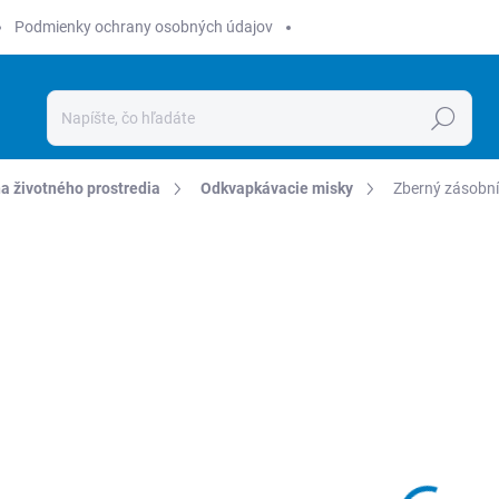
Podmienky ochrany osobných údajov
Hľadať
a životného prostredia
Odkvapkávacie misky
Zberný zásobn
Neohodnotené
Podrobnosti hodnotenia
ZNAČKA:
CEM
18
232,4
Jednot
Zvo
cena:
Zásob