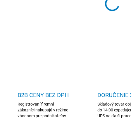
DETAIL
B2B CENY BEZ DPH
DORUČENIE 2
Registrovaní firemní
Skladový tovar ob
zákazníci nakupujú v režime
do 14:00 expeduje
vhodnom pre podnikateľov.
UPS na ďalší prac