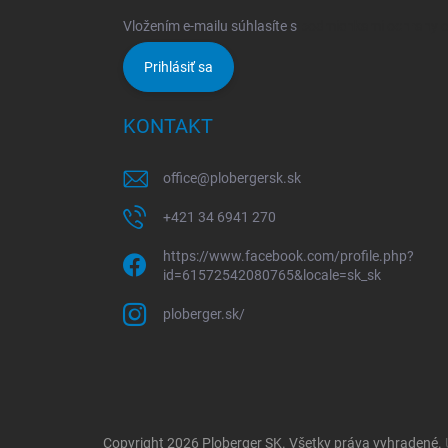
Vložením e-mailu súhlasíte s
podmienkami ochrany 
Prihlásiť sa
KONTAKT
office
@
plobergersk.sk
+421 34 6941 270
https://www.facebook.com/profile.php?
id=61572542080765&locale=sk_sk
ploberger.sk/
Copyright 2026
Ploberger SK
. Všetky práva vyhradené.