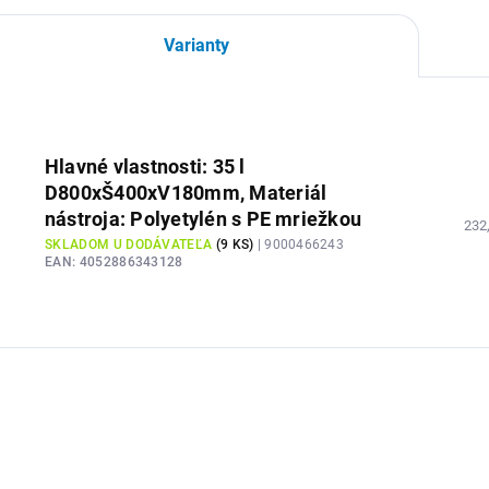
Varianty
Hlavné vlastnosti: 35 l
D800xŠ400xV180mm, Materiál
nástroja: Polyetylén s PE mriežkou
232
SKLADOM U DODÁVATEĽA
(
9 KS
)
| 9000466243
EAN:
4052886343128