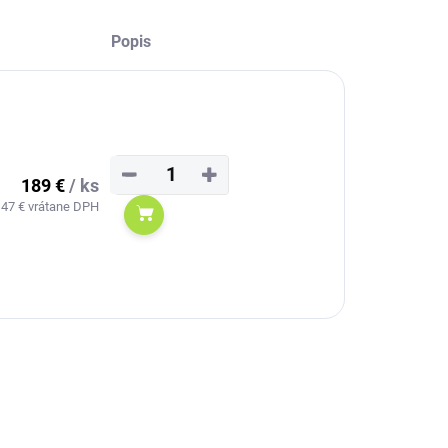
Popis
−
+
189 €
/ ks
,47 € vrátane DPH
Do košíka