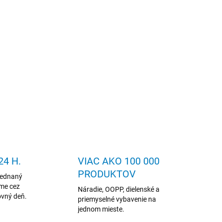
NÉ INFORMÁCIE
OPÝTAŤ SA
4 H.
VIAC AKO 100 000
PRODUKTOV
jednaný
me cez
Náradie, OOPP, dielenské a
ovný deň.
priemyselné vybavenie na
jednom mieste.