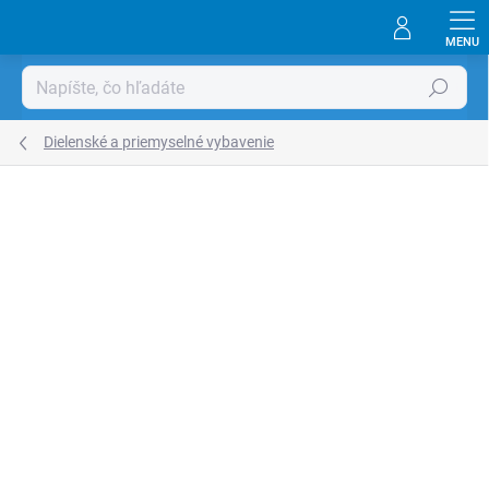
Prejsť
na
obsah
Hľadať
Dielenské a priemyselné vybavenie
Neohodnotené
Podrobnosti hodnotenia