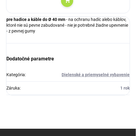
Do košíka
pre hadice a káble do Ø 40 mm
- na ochranu hadíc alebo káblov,
ktoré nie sú pevne zabudované - nie je potrebné žiadne upevnenie
- z pevnej gumy
Dodatočné parametre
Kategória
:
Dielenské a priemyselné vybavenie
Záruka
:
1 rok
Z