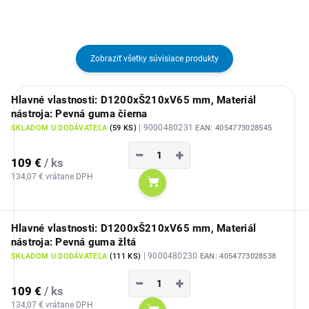
Zobraziť všetky súvisiace produkty
Hlavné vlastnosti: D1200xŠ210xV65 mm, Materiál
nástroja: Pevná guma čierna
| 9000480231
SKLADOM U DODÁVATEĽA
(
59 KS
)
EAN:
4054773028545
−
+
109 €
/ ks
134,07 € vrátane DPH
Do košíka
Hlavné vlastnosti: D1200xŠ210xV65 mm, Materiál
nástroja: Pevná guma žltá
| 9000480230
SKLADOM U DODÁVATEĽA
(
111 KS
)
EAN:
4054773028538
−
+
109 €
/ ks
134,07 € vrátane DPH