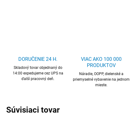
DETAILNÉ INFORMÁCIE
OPÝTAŤ SA
DORUČENIE 24 H.
VIAC AKO 100 000
PRODUKTOV
Skladový tovar objednaný do
14:00 expedujeme cez UPS na
Náradie, OOPP, dielenské a
ďalší pracovný deň.
priemyselné vybavenie na jednom
mieste.
Súvisiaci tovar