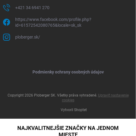
+421 34 6941 270
https://www.facebook.com/profile.php?
id=61572542080765&locale=sk_sk
ploberger.sk/
Podmienky ochrany osobných údajov
Copyright 2026
Ploberger SK
. Všetky práva vyhradené.
Upraviť nastavenie
cookies
Vytvoril Shoptet
NAJKVALITNEJŠIE ZNAČKY NA JEDNOM
MIESTE