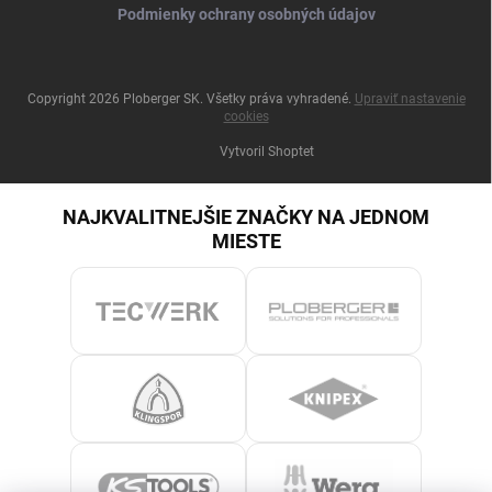
Podmienky ochrany osobných údajov
Copyright 2026
Ploberger SK
. Všetky práva vyhradené.
Upraviť nastavenie
cookies
Vytvoril Shoptet
NAJKVALITNEJŠIE ZNAČKY NA JEDNOM
MIESTE