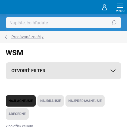
Prejsť
na
obsah
Hľadať
Predávané značky
WSM
OTVORIŤ FILTER
R
NAJLACNEJŠIE
NAJDRAHŠIE
NAJPREDÁVANEJŠIE
a
d
ABECEDNE
e
2
položiek celkom