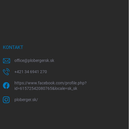
KONTAKT
office
@
plobergersk.sk
+421 34 6941 270
https://www.facebook.com/profile.php?
id=61572542080765&locale=sk_sk
ploberger.sk/