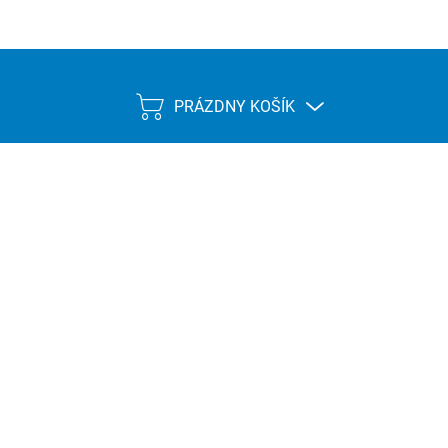
PRÁZDNY KOŠÍK
NÁKUPNÝ
KOŠÍK