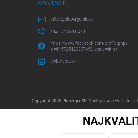
KONTAKT
office
@
plobergersk.sk
+421 34 6941 270
https://www.facebook.com/profile.php?
id=61572542080765&locale=sk_sk
ploberger.sk/
Copyright 2026
Ploberger SK
. Všetky práva vyhradené.
NAJKVALI