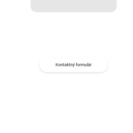
Máte otázku?
Obráťte sa na nás.
Kontaktný formulár