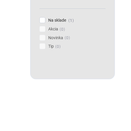
Na sklade
1
Akcia
0
Novinka
0
Tip
0