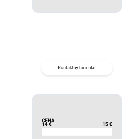
Máte otázku?
Obráťte sa na nás.
Kontaktný formulár
CENA
14
€
15
€