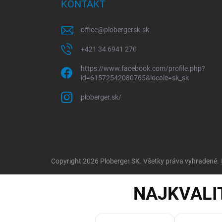
KONTAKT
office
@
plobergersk.sk
+421 34 6941 270
https://www.facebook.com/profile.php?
id=61572542080765&locale=sk_sk
ploberger.sk/
Copyright 2026
Ploberger SK
. Všetky práva vyhradené.
NAJKVALI