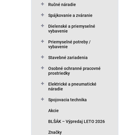
p
i
Ručné náradie
r
s
o
p
Spájkovanie a zváranie
d
r
Dielenské a priemyselné
u
o
vybavenie
k
d
t
u
Priemyselné potreby /
vybavenie
o
k
v
t
Stavebné zariadenia
o
v
Osobné ochranné pracovné
prostriedky
Elektrické a pneumatické
náradie
Spojovacia technika
Akcie
BLŠÁK – Výpredaj LETO 2026
Značky