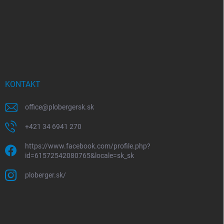
KONTAKT
office
@
plobergersk.sk
+421 34 6941 270
https://www.facebook.com/profile.php?
id=61572542080765&locale=sk_sk
ploberger.sk/