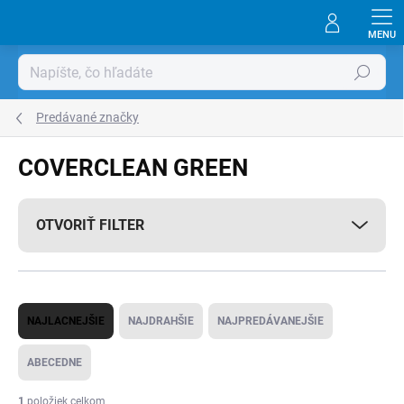
Prejsť
na
obsah
Hľadať
Predávané značky
COVERCLEAN GREEN
OTVORIŤ FILTER
R
NAJLACNEJŠIE
NAJDRAHŠIE
NAJPREDÁVANEJŠIE
a
d
ABECEDNE
e
1
položiek celkom