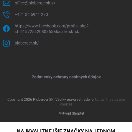
office
@
plobergersk.sk
+421 34 6941 270
https://www.facebook.com/profile.php?
id=61572542080765&locale=sk_sk
ploberger.sk/
Podmienky ochrany osobných údajov
Copyright 2026
Ploberger SK
. Všetky práva vyhradené.
Upraviť nastavenie
cookies
Vytvoril Shoptet
NAJKVALITNEJŠIE ZNAČKY NA JEDNOM