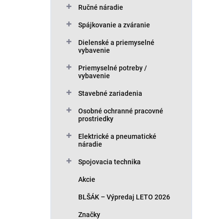
p
i
Ručné náradie
r
s
o
p
Spájkovanie a zváranie
d
r
Dielenské a priemyselné
u
o
vybavenie
k
d
t
u
Priemyselné potreby /
vybavenie
o
k
v
t
Stavebné zariadenia
o
v
Osobné ochranné pracovné
prostriedky
Elektrické a pneumatické
náradie
Spojovacia technika
Akcie
BLŠÁK – Výpredaj LETO 2026
Značky