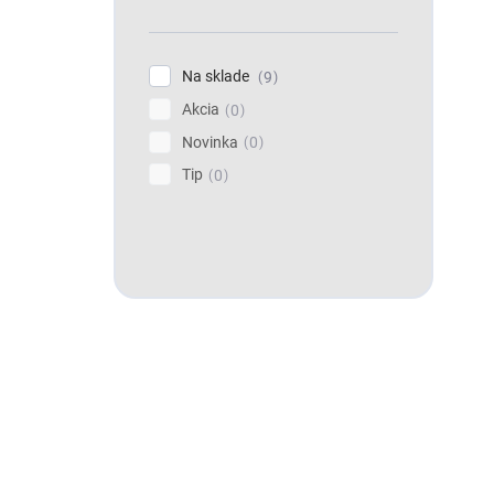
Na sklade
9
Akcia
0
Novinka
0
Tip
0