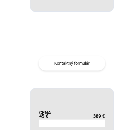
Máte otázku?
Obráťte sa na nás.
Kontaktný formulár
CENA
45
€
389
€