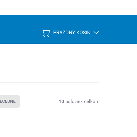
PRÁZDNY KOŠÍK
NÁKUPNÝ
KOŠÍK
10
položiek celkom
ECEDNE
4000850006
4000850026