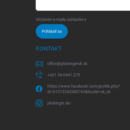
Vložením e-mailu súhlasíte s
podmienkami ochrany 
Prihlásiť sa
KONTAKT
office
@
plobergersk.sk
+421 34 6941 270
https://www.facebook.com/profile.php?
id=61572542080765&locale=sk_sk
ploberger.sk/