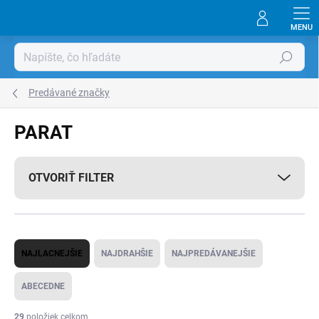
Prejsť
na
obsah
Hľadať
Predávané značky
PARAT
OTVORIŤ FILTER
R
NAJLACNEJŠIE
NAJDRAHŠIE
NAJPREDÁVANEJŠIE
a
d
ABECEDNE
e
29
položiek celkom