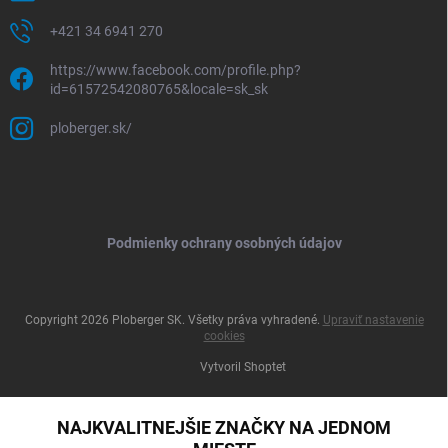
+421 34 6941 270
https://www.facebook.com/profile.php?
id=61572542080765&locale=sk_sk
ploberger.sk/
Podmienky ochrany osobných údajov
Copyright 2026
Ploberger SK
. Všetky práva vyhradené.
Upraviť nastavenie
cookies
Vytvoril Shoptet
NAJKVALITNEJŠIE ZNAČKY NA JEDNOM