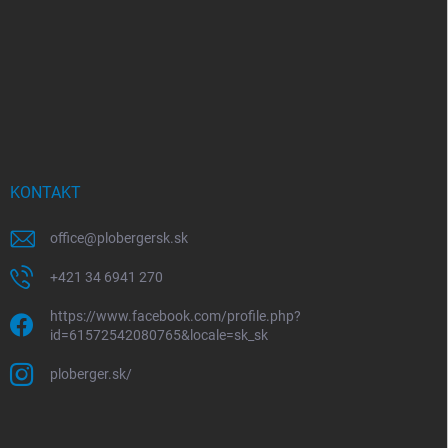
KONTAKT
office
@
plobergersk.sk
+421 34 6941 270
https://www.facebook.com/profile.php?
id=61572542080765&locale=sk_sk
ploberger.sk/