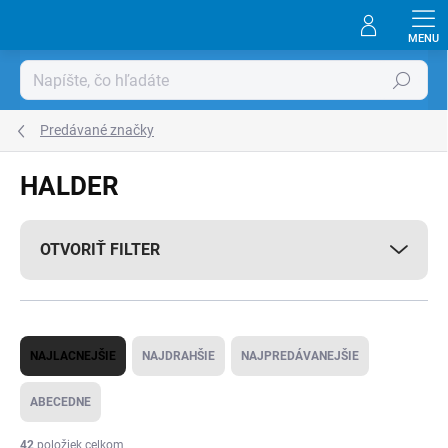
Prejsť
na
obsah
Hľadať
Predávané značky
HALDER
OTVORIŤ FILTER
R
NAJLACNEJŠIE
NAJDRAHŠIE
NAJPREDÁVANEJŠIE
a
d
ABECEDNE
e
42
položiek celkom