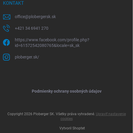
KONTAKT
office
@
plobergersk.sk
+421 34 6941 270
https://www.facebook.com/profile.php?
id=61572542080765&locale=sk_sk
ploberger.sk/
Podmienky ochrany osobných údajov
Copyright 2026
Ploberger SK
. Všetky práva vyhradené.
Upraviť nastavenie
cookies
Vytvoril Shoptet