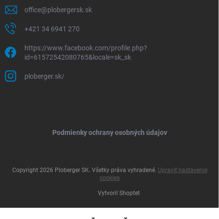
office
@
plobergersk.sk
+421 34 6941 270
https://www.facebook.com/profile.php?
id=61572542080765&locale=sk_sk
ploberger.sk/
Podmienky ochrany osobných údajov
Copyright 2026
Ploberger SK
. Všetky práva vyhradené.
Upraviť nastavenie
cookies
Vytvoril Shoptet