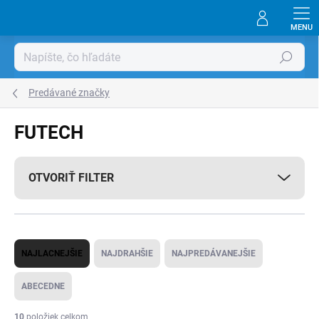
Prejsť
na
obsah
Hľadať
Predávané značky
FUTECH
OTVORIŤ FILTER
R
NAJLACNEJŠIE
NAJDRAHŠIE
NAJPREDÁVANEJŠIE
a
d
ABECEDNE
e
10
položiek celkom