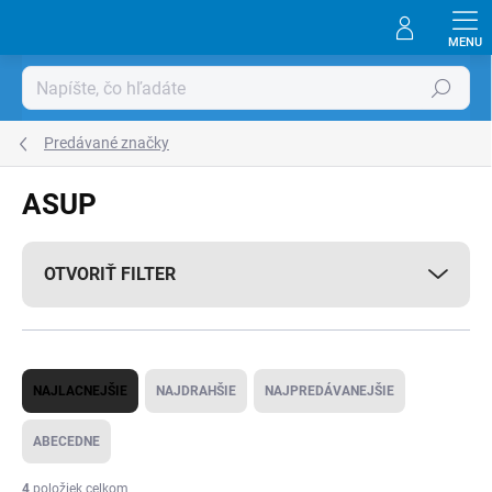
Prejsť
na
obsah
Hľadať
Predávané značky
ASUP
OTVORIŤ FILTER
R
NAJLACNEJŠIE
NAJDRAHŠIE
NAJPREDÁVANEJŠIE
a
d
ABECEDNE
e
4
položiek celkom