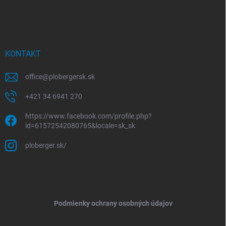
KONTAKT
office
@
plobergersk.sk
+421 34 6941 270
https://www.facebook.com/profile.php?
id=61572542080765&locale=sk_sk
ploberger.sk/
Podmienky ochrany osobných údajov